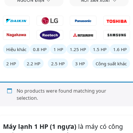
NGUỒN ĐIỆN
NƠI SẢN XUẤT
Hiệu khác
0.8 HP
1 HP
1.25 HP
1.5 HP
1.6 HP
2 HP
2.2 HP
2.5 HP
3 HP
Công suất khác
No products were found matching your
selection.
Máy lạnh 1 HP (1 ngựa)
là máy có công