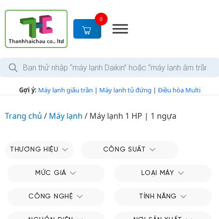
S
k
0
i
p
t
T
o
ì
c
m
k
o
Gợi ý:
Máy lạnh giấu trần
|
Máy lạnh tủ đứng
|
Điều hòa Multi
i
n
ế
m
t
s
Trang chủ
/
Máy lạnh
/
Máy lạnh 1 HP | 1 ngựa
e
ả
n
n
p
t
h
THƯƠNG HIỆU
CÔNG SUẤT
ẩ
m
MỨC GIÁ
LOẠI MÁY
CÔNG NGHỆ
TÍNH NĂNG