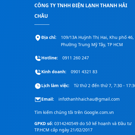
CÔNG TY TNHH ĐIỆN LẠNH THANH HẢI
CHÂU
Địa chỉ:
109/13A Huỳnh Thị Hai, Khu phố 46,
Phường Trung Mỹ Tây, TP HCM
Hotline:
0911 260 247
Kinh doanh:
0901 4321 83
Lịch làm việc:
Từ thứ 2 đến thứ 7, 7:30 - 17:3
Email:
infothanhhaichau@gmail.com
Tìm kiếm chúng tôi trên
Google.com.vn
GPKD số:
0314240549 do Sở kế hoạnh và Đầu tư
TP.HCM cấp ngày 21/02/2017