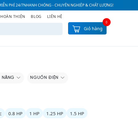
IỄN PHÍ 24/7
NHANH CHÓNG - CHUYÊN NGHIỆP & CHẤT LƯỢNG!
 HOÀN THIỆN
BLOG
LIÊN HỆ
0
Giỏ hàng
H NĂNG
NGUỒN ĐIỆN
c
0.8 HP
1 HP
1.25 HP
1.5 HP