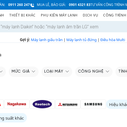
ÁN:
0911 260 247
MUA LẺ, BÁO GIÁ:
0901 4321 83
TƯ VẤN CÔNG TRÌNH M
NH
THIẾT BỊ KHÁC
PHỤ KIỆN MÁY LẠNH
DỊCH VỤ
CÔNG TRÌNH
Gợi ý:
Máy lạnh giấu trần
|
Máy lạnh tủ đứng
|
Điều hòa Multi
a
MỨC GIÁ
LOẠI MÁY
CÔNG NGHỆ
TÍN
Hiệu khá
ng suất khác