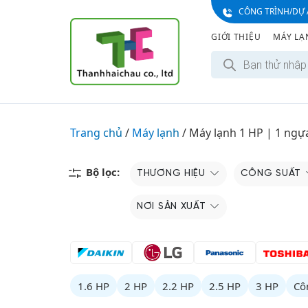
S
CÔNG TRÌNH/DỰ 
k
GIỚI THIỆU
MÁY LẠ
i
T
p
ì
t
m
k
o
i
c
ế
m
o
Trang chủ
/
Máy lạnh
/
Máy lạnh 1 HP | 1 ngự
s
n
ả
n
t
p
e
Bộ lọc:
THƯƠNG HIỆU
CÔNG SUẤT
h
ẩ
n
m
t
NƠI SẢN XUẤT
1.6 HP
2 HP
2.2 HP
2.5 HP
3 HP
Cô