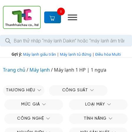
S
k
0
i
p
t
T
o
ì
c
m
k
o
Gợi ý:
Máy lạnh giấu trần
|
Máy lạnh tủ đứng
|
Điều hòa Multi
i
n
ế
m
t
s
Trang chủ
/
Máy lạnh
/
Máy lạnh 1 HP | 1 ngựa
e
ả
n
n
p
t
h
THƯƠNG HIỆU
CÔNG SUẤT
ẩ
m
MỨC GIÁ
LOẠI MÁY
CÔNG NGHỆ
TÍNH NĂNG