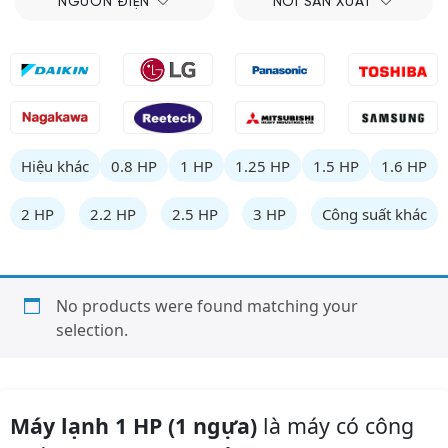
NGUỒN ĐIỆN
NƠI SẢN XUẤT
Hiệu khác
0.8 HP
1 HP
1.25 HP
1.5 HP
1.6 HP
2 HP
2.2 HP
2.5 HP
3 HP
Công suất khác
No products were found matching your
selection.
Máy lạnh 1 HP (1 ngựa)
là máy có công