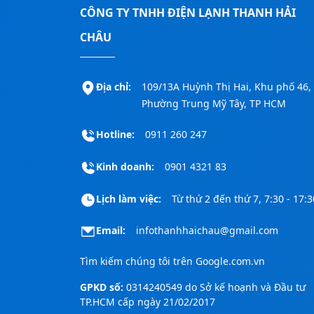
CÔNG TY TNHH ĐIỆN LẠNH THANH HẢI
CHÂU
Địa chỉ:
109/13A Huỳnh Thị Hai, Khu phố 46,
Phường Trung Mỹ Tây, TP HCM
Hotline:
0911 260 247
Kinh doanh:
0901 4321 83
Lịch làm việc:
Từ thứ 2 đến thứ 7, 7:30 - 17:3
Email:
infothanhhaichau@gmail.com
Tìm kiếm chúng tôi trên
Google.com.vn
GPKD số:
0314240549 do Sở kế hoạnh và Đầu tư
TP.HCM cấp ngày 21/02/2017