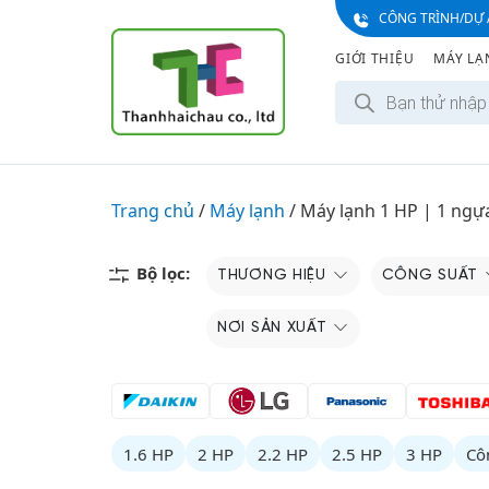
S
CÔNG TRÌNH/DỰ 
k
GIỚI THIỆU
MÁY LẠ
i
T
p
ì
t
m
k
o
i
c
ế
m
o
Trang chủ
/
Máy lạnh
/
Máy lạnh 1 HP | 1 ngự
s
n
ả
n
t
p
e
Bộ lọc:
THƯƠNG HIỆU
CÔNG SUẤT
h
ẩ
n
m
t
NƠI SẢN XUẤT
1.6 HP
2 HP
2.2 HP
2.5 HP
3 HP
Cô