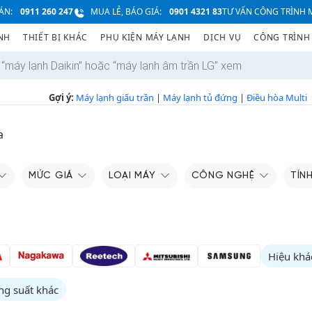
ÁN:
0911 260 247
MUA LẺ, BÁO GIÁ:
0901 4321 83
TƯ VẤN CÔNG TRÌNH M
NH
THIẾT BỊ KHÁC
PHỤ KIỆN MÁY LẠNH
DỊCH VỤ
CÔNG TRÌNH
Gợi ý:
Máy lạnh giấu trần
|
Máy lạnh tủ đứng
|
Điều hòa Multi
a
MỨC GIÁ
LOẠI MÁY
CÔNG NGHỆ
TÍN
Hiệu khá
ng suất khác