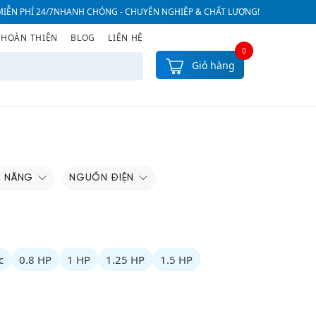
IỄN PHÍ 24/7
NHANH CHÓNG - CHUYÊN NGHIỆP & CHẤT LƯỢNG!
 HOÀN THIỆN
BLOG
LIÊN HỆ
0
Giỏ hàng
H NĂNG
NGUỒN ĐIỆN
c
0.8 HP
1 HP
1.25 HP
1.5 HP