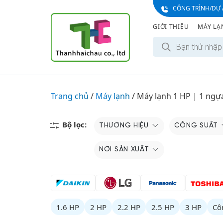
S
CÔNG TRÌNH/DỰ 
k
GIỚI THIỆU
MÁY LẠ
i
T
p
ì
t
m
k
o
i
c
ế
m
o
Trang chủ
/
Máy lạnh
/
Máy lạnh 1 HP | 1 ngự
s
n
ả
n
t
p
e
Bộ lọc:
THƯƠNG HIỆU
CÔNG SUẤT
h
ẩ
n
m
t
NƠI SẢN XUẤT
1.6 HP
2 HP
2.2 HP
2.5 HP
3 HP
Cô