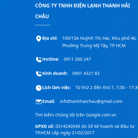
CÔNG TY TNHH ĐIỆN LẠNH THANH HẢI
CHÂU
Địa chỉ:
109/13A Huỳnh Thị Hai, Khu phố 46,
Phường Trung Mỹ Tây, TP HCM
Hotline:
0911 260 247
Kinh doanh:
0901 4321 83
Lịch làm việc:
Từ thứ 2 đến thứ 7, 7:30 - 17:3
Email:
infothanhhaichau@gmail.com
Tìm kiếm chúng tôi trên
Google.com.vn
GPKD số:
0314240549 do Sở kế hoạnh và Đầu tư
TP.HCM cấp ngày 21/02/2017