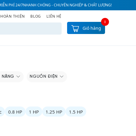
IỄN PHÍ 24/7
NHANH CHÓNG - CHUYÊN NGHIỆP & CHẤT LƯỢNG!
 HOÀN THIỆN
BLOG
LIÊN HỆ
0
Giỏ hàng
H NĂNG
NGUỒN ĐIỆN
c
0.8 HP
1 HP
1.25 HP
1.5 HP