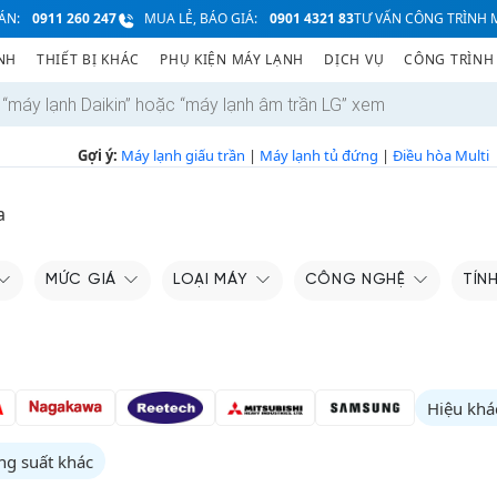
ÁN:
0911 260 247
MUA LẺ, BÁO GIÁ:
0901 4321 83
TƯ VẤN CÔNG TRÌNH M
NH
THIẾT BỊ KHÁC
PHỤ KIỆN MÁY LẠNH
DỊCH VỤ
CÔNG TRÌNH
Gợi ý:
Máy lạnh giấu trần
|
Máy lạnh tủ đứng
|
Điều hòa Multi
a
MỨC GIÁ
LOẠI MÁY
CÔNG NGHỆ
TÍN
Hiệu khá
ng suất khác