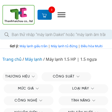
S
k
0
i
p
t
T
o
ì
c
m
k
o
Gợi ý:
Máy lạnh giấu trần
|
Máy lạnh tủ đứng
|
Điều hòa Multi
i
n
ế
m
t
s
Trang chủ
/
Máy lạnh
/
Máy lạnh 1.5 HP | 1.5 ngựa
e
ả
n
n
p
t
h
THƯƠNG HIỆU
CÔNG SUẤT
ẩ
m
MỨC GIÁ
LOẠI MÁY
CÔNG NGHỆ
TÍNH NĂNG