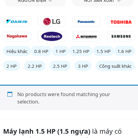
NGUỒN ĐIỆN
NƠI SẢN XUẤT
Hiệu khác
0.8 HP
1 HP
1.25 HP
1.5 HP
1.6 HP
2 HP
2.2 HP
2.5 HP
3 HP
Công suất khác
No products were found matching your
selection.
Máy lạnh 1.5 HP (1.5 ngựa)
là máy có