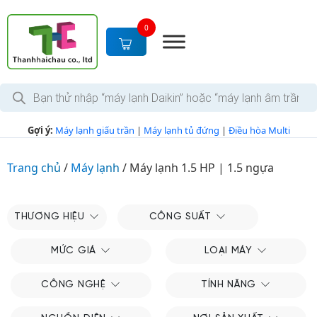
S
k
0
i
p
t
T
o
ì
c
m
k
o
Gợi ý:
Máy lạnh giấu trần
|
Máy lạnh tủ đứng
|
Điều hòa Multi
i
n
ế
m
t
s
Trang chủ
/
Máy lạnh
/
Máy lạnh 1.5 HP | 1.5 ngựa
e
ả
n
n
p
t
h
THƯƠNG HIỆU
CÔNG SUẤT
ẩ
m
MỨC GIÁ
LOẠI MÁY
CÔNG NGHỆ
TÍNH NĂNG