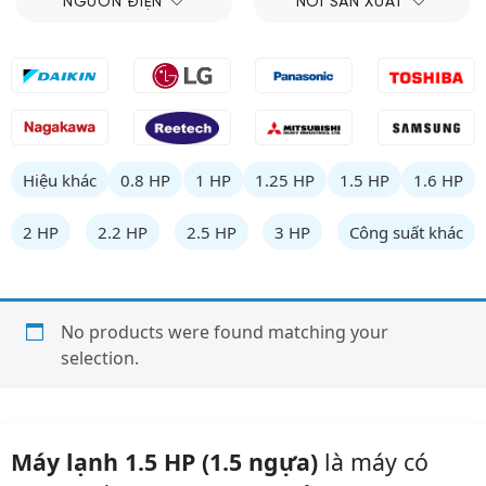
NGUỒN ĐIỆN
NƠI SẢN XUẤT
Hiệu khác
0.8 HP
1 HP
1.25 HP
1.5 HP
1.6 HP
2 HP
2.2 HP
2.5 HP
3 HP
Công suất khác
No products were found matching your
selection.
Máy lạnh 1.5 HP (1.5 ngựa)
là máy có