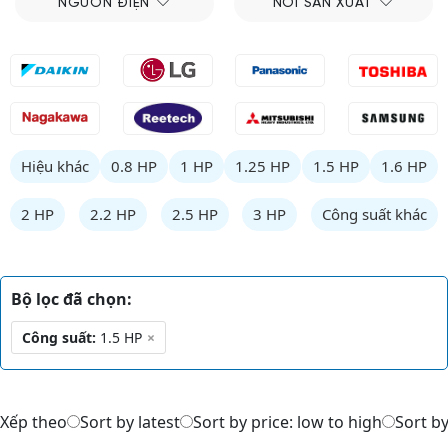
NGUỒN ĐIỆN
NƠI SẢN XUẤT
Hiệu khác
0.8 HP
1 HP
1.25 HP
1.5 HP
1.6 HP
2 HP
2.2 HP
2.5 HP
3 HP
Công suất khác
Bộ lọc đã chọn:
Công suất:
1.5 HP
×
Xếp theo
Sort by latest
Sort by price: low to high
Sort by