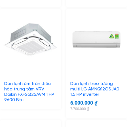
Dàn lạnh âm trần điều
Dàn lạnh treo tường
hòa trung tâm VRV
multi LG AMNQ12GSJA0
Daikin FXFSQ25AVM 1 HP
1.5 HP inverter
9600 Btu
6.000.000
₫
7.700.000
₫
O
C
r
u