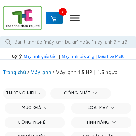
S
k
0
i
p
t
T
o
ì
c
m
k
o
Gợi ý:
Máy lạnh giấu trần
|
Máy lạnh tủ đứng
|
Điều hòa Multi
i
n
ế
m
t
s
Trang chủ
/
Máy lạnh
/
Máy lạnh 1.5 HP | 1.5 ngựa
e
ả
n
n
p
t
h
THƯƠNG HIỆU
CÔNG SUẤT
ẩ
m
MỨC GIÁ
LOẠI MÁY
CÔNG NGHỆ
TÍNH NĂNG