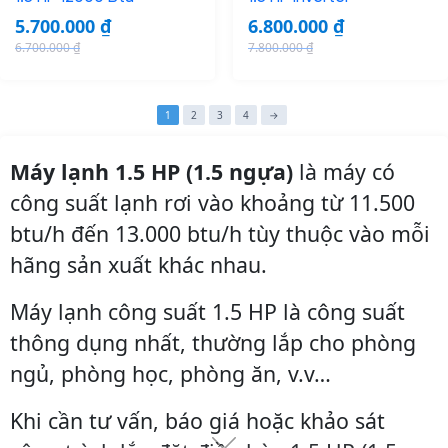
a
:
5.700.000
₫
6.800.000
₫
s
1
6.700.000
₫
7.800.000
₫
:
3
O
C
O
C
1
.
r
u
r
u
5
5
i
r
i
r
1
2
3
4
→
.
0
g
r
g
r
0
0
i
e
i
e
Máy lạnh 1.5 HP (1.5 ngựa)
là máy có
0
.
n
n
n
n
công suất lạnh rơi vào khoảng từ 11.500
0
0
a
t
a
t
.
0
btu/h đến 13.000 btu/h tùy thuộc vào mỗi
l
p
l
p
0
0
p
r
p
r
hãng sản xuất khác nhau.
0
r
i
r
i
0
₫
i
c
i
c
Máy lạnh công suất 1.5 HP là công suất
.
c
e
c
e
thông dụng nhất, thường lắp cho phòng
₫
e
i
e
i
ngủ, phòng học, phòng ăn, v.v…
.
w
s
w
s
a
:
a
:
Khi cần tư vấn, báo giá hoặc khảo sát
s
5
s
6