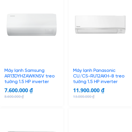
i
r
g
r
i
e
n
n
a
t
l
p
p
r
r
i
i
c
c
e
Máy lạnh Samsung
Máy lạnh Panasonic
e
i
AR13DYHZAWKNSV treo
CU/CS-RU12AKH-8 treo
w
s
tường 1.5 HP inverter
tường 1.5 HP inverter
a
:
7.600.000
₫
11.900.000
₫
s
6
8.600.000
₫
13.000.000
₫
:
.
O
C
O
C
7
0
r
u
r
u
.
0
i
r
i
r
7
0
g
r
g
r
0
.
i
e
i
e