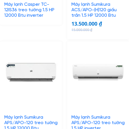
.
Máy lạnh Casper TC-
Máy lạnh Sumikura
e
i
12IS36 treo tường 1.5 HP
ACS/APO-(H)120 giấu
w
s
12000 Btu inverter
trần 1.5 HP 12000 Btu
a
:
13.500.000
₫
s
5
15.000.000
₫
:
.
O
C
6
4
r
u
.
0
i
r
6
0
g
r
0
.
i
e
0
0
n
n
.
0
a
t
0
0
l
p
0
p
r
0
₫
r
i
.
i
c
₫
c
e
.
Máy lạnh Sumikura
Máy lạnh Sumikura
e
i
APS/APO-120 treo tường
APS/APO-120 treo tường
w
s
1.5 HP 12000 Btu
1.5 HP inverter