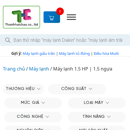
S
k
0
i
p
t
T
o
ì
c
m
k
o
Gợi ý:
Máy lạnh giấu trần
|
Máy lạnh tủ đứng
|
Điều hòa Multi
i
n
ế
m
t
s
Trang chủ
/
Máy lạnh
/
Máy lạnh 1.5 HP | 1.5 ngựa
e
ả
n
n
p
t
h
THƯƠNG HIỆU
CÔNG SUẤT
ẩ
m
MỨC GIÁ
LOẠI MÁY
CÔNG NGHỆ
TÍNH NĂNG