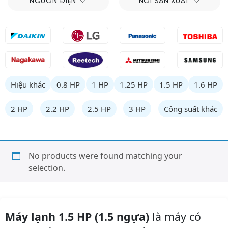
NGUỒN ĐIỆN
NƠI SẢN XUẤT
Hiệu khác
0.8 HP
1 HP
1.25 HP
1.5 HP
1.6 HP
2 HP
2.2 HP
2.5 HP
3 HP
Công suất khác
No products were found matching your
selection.
Máy lạnh 1.5 HP (1.5 ngựa)
là máy có