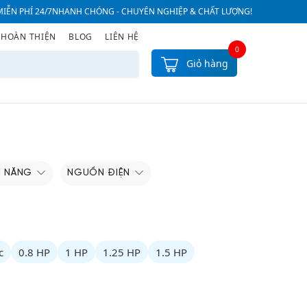
IỄN PHÍ 24/7
NHANH CHÓNG - CHUYÊN NGHIỆP & CHẤT LƯỢNG!
 HOÀN THIỆN
BLOG
LIÊN HỆ
0
Giỏ hàng
H NĂNG
NGUỒN ĐIỆN
c
0.8 HP
1 HP
1.25 HP
1.5 HP