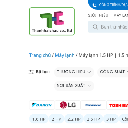
S
CÔNG TRÌNH/DỰ 
k
GIỚI THIỆU
MÁY LẠ
i
T
p
ì
t
m
k
o
i
c
ế
m
o
Trang chủ
/
Máy lạnh
/
Máy lạnh 1.5 HP | 1.5 
s
n
ả
n
t
p
e
Bộ lọc:
THƯƠNG HIỆU
CÔNG SUẤT
h
ẩ
n
m
t
NƠI SẢN XUẤT
1.6 HP
2 HP
2.2 HP
2.5 HP
3 HP
Cô