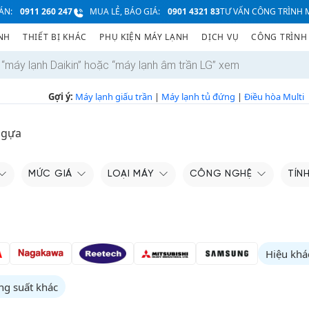
ÁN:
0911 260 247
MUA LẺ, BÁO GIÁ:
0901 4321 83
TƯ VẤN CÔNG TRÌNH M
NH
THIẾT BỊ KHÁC
PHỤ KIỆN MÁY LẠNH
DỊCH VỤ
CÔNG TRÌNH
Gợi ý:
Máy lạnh giấu trần
|
Máy lạnh tủ đứng
|
Điều hòa Multi
ngựa
MỨC GIÁ
LOẠI MÁY
CÔNG NGHỆ
TÍN
Hiệu khá
ng suất khác