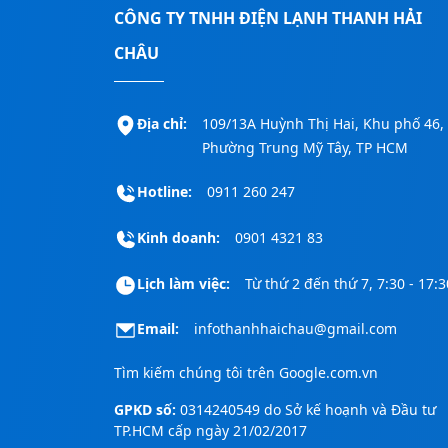
CÔNG TY TNHH ĐIỆN LẠNH THANH HẢI
CHÂU
Địa chỉ:
109/13A Huỳnh Thị Hai, Khu phố 46,
Phường Trung Mỹ Tây, TP HCM
Hotline:
0911 260 247
Kinh doanh:
0901 4321 83
Lịch làm việc:
Từ thứ 2 đến thứ 7, 7:30 - 17:3
Email:
infothanhhaichau@gmail.com
Tìm kiếm chúng tôi trên
Google.com.vn
GPKD số:
0314240549 do Sở kế hoạnh và Đầu tư
TP.HCM cấp ngày 21/02/2017