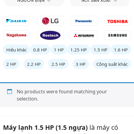
NGUỒN ĐIỆN
NƠI SẢN XUẤT
Hiệu khác
0.8 HP
1 HP
1.25 HP
1.5 HP
1.6 HP
2 HP
2.2 HP
2.5 HP
3 HP
Công suất khác
No products were found matching your
selection.
Máy lạnh 1.5 HP (1.5 ngựa)
là máy có