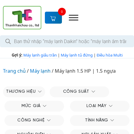
S
k
0
i
p
t
T
o
ì
c
m
k
o
Gợi ý:
Máy lạnh giấu trần
|
Máy lạnh tủ đứng
|
Điều hòa Multi
i
n
ế
m
t
s
Trang chủ
/
Máy lạnh
/
Máy lạnh 1.5 HP | 1.5 ngựa
e
ả
n
n
p
t
h
THƯƠNG HIỆU
CÔNG SUẤT
ẩ
m
MỨC GIÁ
LOẠI MÁY
CÔNG NGHỆ
TÍNH NĂNG