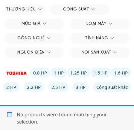
THƯƠNG HIỆU
CÔNG SUẤT
MỨC GIÁ
LOẠI MÁY
CÔNG NGHỆ
TÍNH NĂNG
NGUỒN ĐIỆN
NƠI SẢN XUẤT
0.8 HP
1 HP
1.25 HP
1.5 HP
1.6 HP
2 HP
2.2 HP
2.5 HP
3 HP
Công suất khác
No products were found matching your
selection.