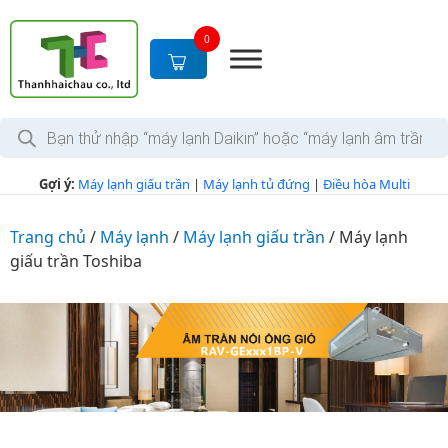
S
k
0
i
p
t
T
o
ì
c
m
k
o
Gợi ý:
Máy lạnh giấu trần
|
Máy lạnh tủ đứng
|
Điều hòa Multi
i
n
ế
m
t
s
Trang chủ
/
Máy lạnh
/
Máy lạnh giấu trần
/
Máy lạnh
e
ả
giấu trần Toshiba
n
n
p
t
h
ẩ
m