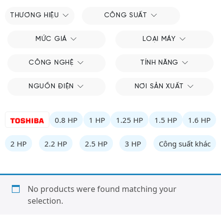
THƯƠNG HIỆU
CÔNG SUẤT
MỨC GIÁ
LOẠI MÁY
CÔNG NGHỆ
TÍNH NĂNG
NGUỒN ĐIỆN
NƠI SẢN XUẤT
0.8 HP
1 HP
1.25 HP
1.5 HP
1.6 HP
2 HP
2.2 HP
2.5 HP
3 HP
Công suất khác
No products were found matching your
selection.