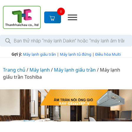
S
k
0
i
p
t
T
o
ì
c
m
k
o
Gợi ý:
Máy lạnh giấu trần
|
Máy lạnh tủ đứng
|
Điều hòa Multi
i
n
ế
m
t
s
Trang chủ
/
Máy lạnh
/
Máy lạnh giấu trần
/
Máy lạnh
e
ả
giấu trần Toshiba
n
n
p
t
h
ẩ
m