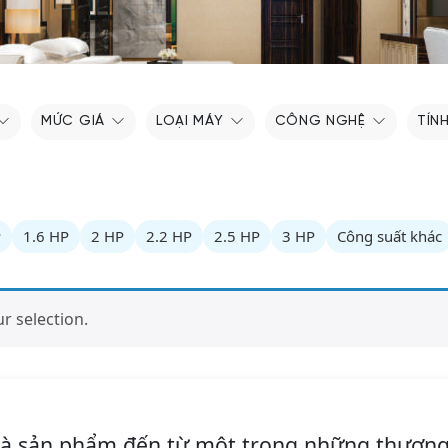
MỨC GIÁ
LOẠI MÁY
CÔNG NGHỆ
TÍN
P
1.6 HP
2 HP
2.2 HP
2.5 HP
3 HP
Công suất khác
 selection.
 là sản phẩm đến từ một trong những thương