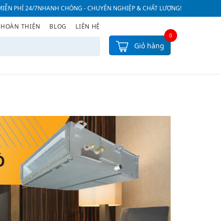
IỄN PHÍ 24/7
NHANH CHÓNG - CHUYÊN NGHIỆP & CHẤT LƯỢNG!
 HOÀN THIỆN
BLOG
LIÊN HỆ
0
Giỏ hàng