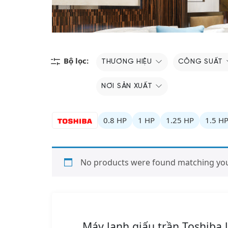
Bộ lọc:
THƯƠNG HIỆU
CÔNG SUẤT
NƠI SẢN XUẤT
0.8 HP
1 HP
1.25 HP
1.5 H
No products were found matching your
Máy lạnh giấu trần Toshiba