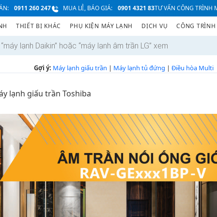
ÁN:
0911 260 247
MUA LẺ, BÁO GIÁ:
0901 4321 83
TƯ VẤN CÔNG TRÌNH M
NH
THIẾT BỊ KHÁC
PHỤ KIỆN MÁY LẠNH
DỊCH VỤ
CÔNG TRÌNH
Gợi ý:
Máy lạnh giấu trần
|
Máy lạnh tủ đứng
|
Điều hòa Multi
y lạnh giấu trần Toshiba