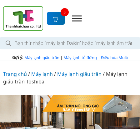
S
k
0
i
p
t
T
o
ì
c
m
k
o
Gợi ý:
Máy lạnh giấu trần
|
Máy lạnh tủ đứng
|
Điều hòa Multi
i
n
ế
m
t
s
Trang chủ
/
Máy lạnh
/
Máy lạnh giấu trần
/
Máy lạnh
e
ả
giấu trần Toshiba
n
n
p
t
h
ẩ
m