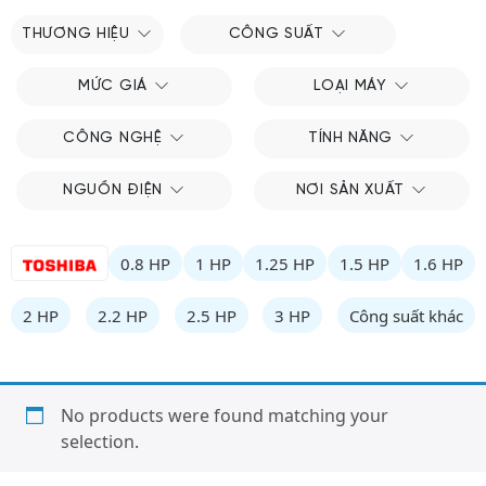
THƯƠNG HIỆU
CÔNG SUẤT
MỨC GIÁ
LOẠI MÁY
CÔNG NGHỆ
TÍNH NĂNG
NGUỒN ĐIỆN
NƠI SẢN XUẤT
0.8 HP
1 HP
1.25 HP
1.5 HP
1.6 HP
2 HP
2.2 HP
2.5 HP
3 HP
Công suất khác
No products were found matching your
selection.