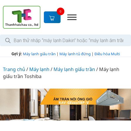
S
k
0
i
p
t
T
o
ì
c
m
k
o
Gợi ý:
Máy lạnh giấu trần
|
Máy lạnh tủ đứng
|
Điều hòa Multi
i
n
ế
m
t
s
Trang chủ
/
Máy lạnh
/
Máy lạnh giấu trần
/
Máy lạnh
e
ả
giấu trần Toshiba
n
n
p
t
h
ẩ
m