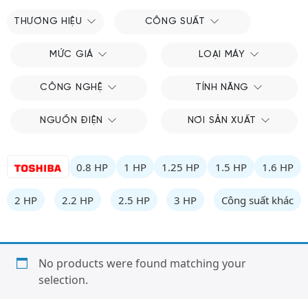
THƯƠNG HIỆU
CÔNG SUẤT
MỨC GIÁ
LOẠI MÁY
CÔNG NGHỆ
TÍNH NĂNG
NGUỒN ĐIỆN
NƠI SẢN XUẤT
0.8 HP
1 HP
1.25 HP
1.5 HP
1.6 HP
2 HP
2.2 HP
2.5 HP
3 HP
Công suất khác
No products were found matching your
selection.