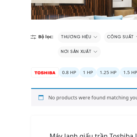
Bộ lọc:
THƯƠNG HIỆU
CÔNG SUẤT
NƠI SẢN XUẤT
0.8 HP
1 HP
1.25 HP
1.5 H
No products were found matching your
Máy lạnh giấu trần Toshiba