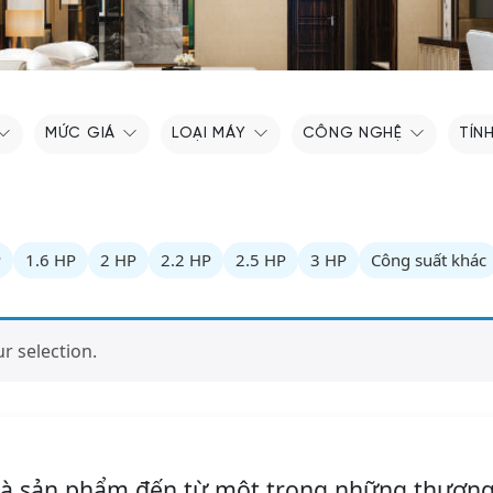
MỨC GIÁ
LOẠI MÁY
CÔNG NGHỆ
TÍN
P
1.6 HP
2 HP
2.2 HP
2.5 HP
3 HP
Công suất khác
 selection.
 là sản phẩm đến từ một trong những thương