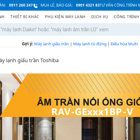
ÁN:
0911 260 247
MUA LẺ, BÁO GIÁ:
0901 4321 83
TƯ VẤN CÔNG TRÌNH M
NH
THIẾT BỊ KHÁC
PHỤ KIỆN MÁY LẠNH
DỊCH VỤ
CÔNG TRÌNH
Gợi ý:
Máy lạnh giấu trần
|
Máy lạnh tủ đứng
|
Điều hòa Multi
y lạnh giấu trần Toshiba