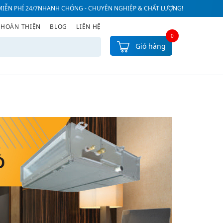
IỄN PHÍ 24/7
NHANH CHÓNG - CHUYÊN NGHIỆP & CHẤT LƯỢNG!
 HOÀN THIỆN
BLOG
LIÊN HỆ
0
Giỏ hàng