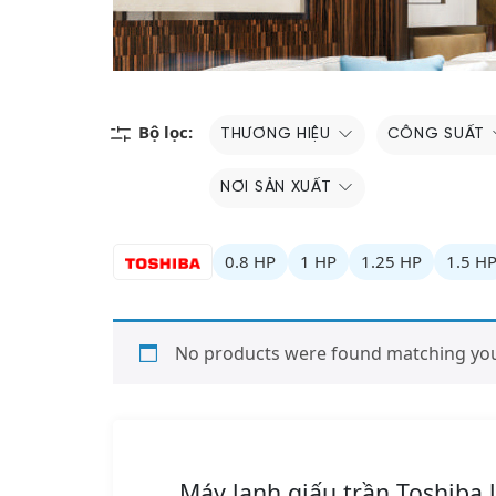
Bộ lọc:
THƯƠNG HIỆU
CÔNG SUẤT
NƠI SẢN XUẤT
0.8 HP
1 HP
1.25 HP
1.5 H
No products were found matching your
Máy lạnh giấu trần Toshiba