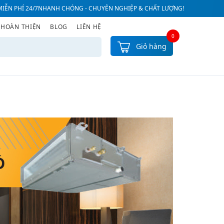
IỄN PHÍ 24/7
NHANH CHÓNG - CHUYÊN NGHIỆP & CHẤT LƯỢNG!
 HOÀN THIỆN
BLOG
LIÊN HỆ
0
Giỏ hàng