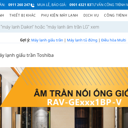
ÁN:
0911 260 247
MUA LẺ, BÁO GIÁ:
0901 4321 83
TƯ VẤN CÔNG TRÌNH M
NH
THIẾT BỊ KHÁC
PHỤ KIỆN MÁY LẠNH
DỊCH VỤ
CÔNG TRÌNH
Gợi ý:
Máy lạnh giấu trần
|
Máy lạnh tủ đứng
|
Điều hòa Multi
y lạnh giấu trần Toshiba