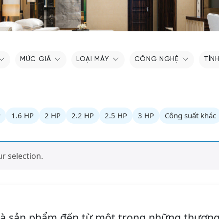
MỨC GIÁ
LOẠI MÁY
CÔNG NGHỆ
TÍN
P
1.6 HP
2 HP
2.2 HP
2.5 HP
3 HP
Công suất khác
 selection.
 là sản phẩm đến từ một trong những thương