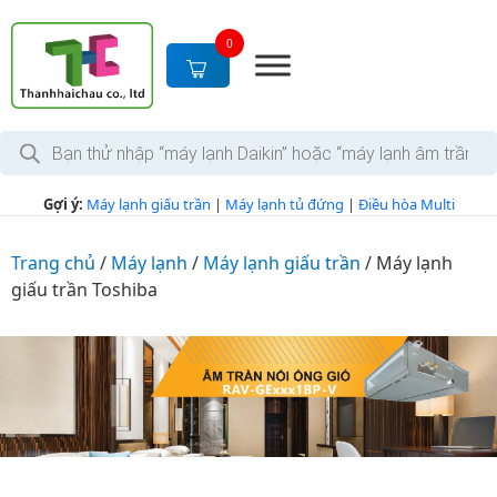
S
k
0
i
p
t
T
o
ì
c
m
k
o
Gợi ý:
Máy lạnh giấu trần
|
Máy lạnh tủ đứng
|
Điều hòa Multi
i
n
ế
m
t
s
Trang chủ
/
Máy lạnh
/
Máy lạnh giấu trần
/
Máy lạnh
e
ả
giấu trần Toshiba
n
n
p
t
h
ẩ
m