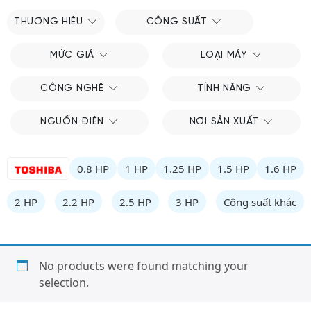
THƯƠNG HIỆU
CÔNG SUẤT
MỨC GIÁ
LOẠI MÁY
CÔNG NGHỆ
TÍNH NĂNG
NGUỒN ĐIỆN
NƠI SẢN XUẤT
0.8 HP
1 HP
1.25 HP
1.5 HP
1.6 HP
2 HP
2.2 HP
2.5 HP
3 HP
Công suất khác
No products were found matching your
selection.