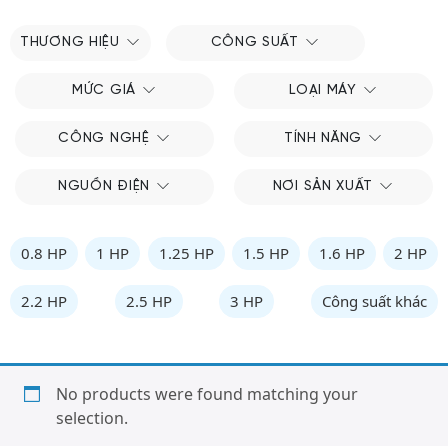
THƯƠNG HIỆU
CÔNG SUẤT
MỨC GIÁ
LOẠI MÁY
CÔNG NGHỆ
TÍNH NĂNG
NGUỒN ĐIỆN
NƠI SẢN XUẤT
0.8 HP
1 HP
1.25 HP
1.5 HP
1.6 HP
2 HP
2.2 HP
2.5 HP
3 HP
Công suất khác
No products were found matching your
selection.