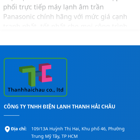
phối trực tiếp máy lạnh âm trần
Panasonic chính hãng với mức giá cạnh
tranh nhất, tốt nhất cho mọi công trình.
Để được tư vấn chọn công suất hoặc mua
hàng và lắp đặt cho công trình của mình
với giá tốt nhất thì hãy liên hệ ngay
Thanh Hải Châu
qua số:
0911260247
để
được hỗ trợ nhanh nhất nhé!
CÔNG TY TNHH ĐIỆN LẠNH THANH HẢI CHÂU
Địa chỉ:
109/13A Huỳnh Thị Hai, Khu phố 46, Phường
Trung Mỹ Tây, TP HCM