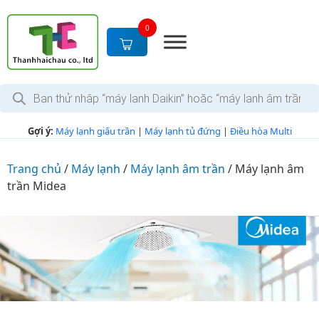
S
k
0
i
p
t
T
o
ì
c
m
k
o
Gợi ý:
Máy lạnh giấu trần
|
Máy lạnh tủ đứng
|
Điều hòa Multi
i
n
ế
m
t
s
Trang chủ
/
Máy lạnh
/
Máy lạnh âm trần
/
Máy lạnh âm
e
ả
trần Midea
n
n
p
t
h
ẩ
m