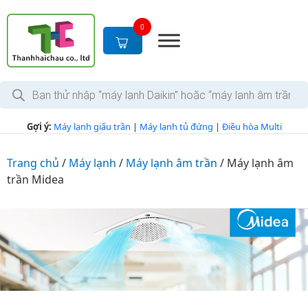
S
k
0
i
p
t
T
o
ì
c
m
k
o
Gợi ý:
Máy lạnh giấu trần
|
Máy lạnh tủ đứng
|
Điều hòa Multi
i
n
ế
m
t
s
Trang chủ
/
Máy lạnh
/
Máy lạnh âm trần
/
Máy lạnh âm
e
ả
trần Midea
n
n
p
t
h
ẩ
m