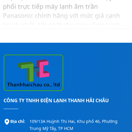
phối trực tiếp máy lạnh âm trần
Panasonic chính hãng với mức giá cạnh
tranh nhất, tốt nhất cho mọi công trình.
Để được tư vấn chọn công suất hoặc mua
hàng và lắp đặt cho công trình của mình
với giá tốt nhất thì hãy liên hệ ngay
Thanh Hải Châu
qua số:
0911260247
để
được hỗ trợ nhanh nhất nhé!
CÔNG TY TNHH ĐIỆN LẠNH THANH HẢI CHÂU
Địa chỉ:
109/13A Huỳnh Thị Hai, Khu phố 46, Phường
Trung Mỹ Tây, TP HCM