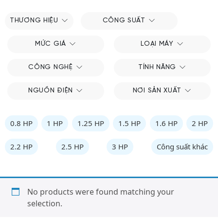
THƯƠNG HIỆU
CÔNG SUẤT
MỨC GIÁ
LOẠI MÁY
CÔNG NGHỆ
TÍNH NĂNG
NGUỒN ĐIỆN
NƠI SẢN XUẤT
0.8 HP
1 HP
1.25 HP
1.5 HP
1.6 HP
2 HP
2.2 HP
2.5 HP
3 HP
Công suất khác
No products were found matching your
selection.