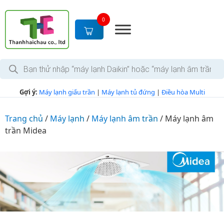
S
k
0
i
p
t
T
o
ì
c
m
k
o
Gợi ý:
Máy lạnh giấu trần
|
Máy lạnh tủ đứng
|
Điều hòa Multi
i
n
ế
m
t
s
Trang chủ
/
Máy lạnh
/
Máy lạnh âm trần
/
Máy lạnh âm
e
ả
trần Midea
n
n
p
t
h
ẩ
m