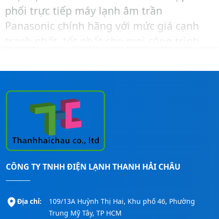
phối trực tiếp máy lạnh âm trần
Panasonic chính hãng với mức giá cạnh
tranh nhất, tốt nhất cho mọi công trình.
Để được tư vấn chọn công suất hoặc mua
hàng và lắp đặt cho công trình của mình
với giá tốt nhất thì hãy liên hệ ngay
Thanh Hải Châu
qua số:
0911260247
để
được hỗ trợ nhanh nhất nhé!
CÔNG TY TNHH ĐIỆN LẠNH THANH HẢI CHÂU
Địa chỉ:
109/13A Huỳnh Thị Hai, Khu phố 46, Phường
Trung Mỹ Tây, TP HCM