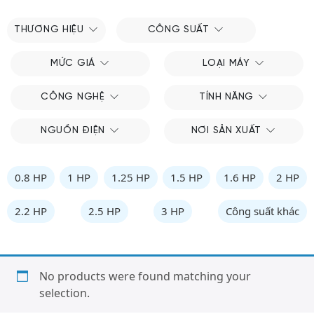
THƯƠNG HIỆU
CÔNG SUẤT
MỨC GIÁ
LOẠI MÁY
CÔNG NGHỆ
TÍNH NĂNG
NGUỒN ĐIỆN
NƠI SẢN XUẤT
0.8 HP
1 HP
1.25 HP
1.5 HP
1.6 HP
2 HP
2.2 HP
2.5 HP
3 HP
Công suất khác
No products were found matching your
selection.