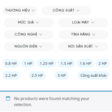
THƯƠNG HIỆU
CÔNG SUẤT
MỨC GIÁ
LOẠI MÁY
CÔNG NGHỆ
TÍNH NĂNG
NGUỒN ĐIỆN
NƠI SẢN XUẤT
0.8 HP
1 HP
1.25 HP
1.5 HP
1.6 HP
2 HP
2.2 HP
2.5 HP
3 HP
Công suất khác
No products were found matching your
selection.