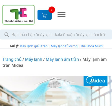
S
k
0
i
p
t
T
o
ì
c
m
k
o
Gợi ý:
Máy lạnh giấu trần
|
Máy lạnh tủ đứng
|
Điều hòa Multi
i
n
ế
m
t
s
Trang chủ
/
Máy lạnh
/
Máy lạnh âm trần
/
Máy lạnh âm
e
ả
trần Midea
n
n
p
t
h
ẩ
m