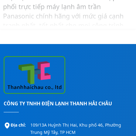
phối trực tiếp máy lạnh âm trần
Panasonic chính hãng với mức giá cạnh
tranh nhất, tốt nhất cho mọi công trình.
Để được tư vấn chọn công suất hoặc mua
hàng và lắp đặt cho công trình của mình
với giá tốt nhất thì hãy liên hệ ngay
Thanh Hải Châu
qua số:
0911260247
để
được hỗ trợ nhanh nhất nhé!
CÔNG TY TNHH ĐIỆN LẠNH THANH HẢI CHÂU
Địa chỉ:
109/13A Huỳnh Thị Hai, Khu phố 46, Phường
Trung Mỹ Tây, TP HCM