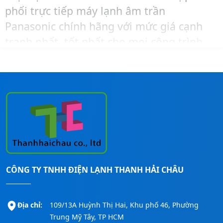
phối trực tiếp máy lạnh âm trần
Panasonic chính hãng với mức giá cạnh
tranh nhất, tốt nhất cho mọi công trình.
Để được tư vấn chọn công suất hoặc mua
hàng và lắp đặt cho công trình của mình
với giá tốt nhất thì hãy liên hệ ngay
Thanh Hải Châu
qua số:
0911260247
để
được hỗ trợ nhanh nhất nhé!
CÔNG TY TNHH ĐIỆN LẠNH THANH HẢI CHÂU
Địa chỉ:
109/13A Huỳnh Thị Hai, Khu phố 46, Phường
Trung Mỹ Tây, TP HCM