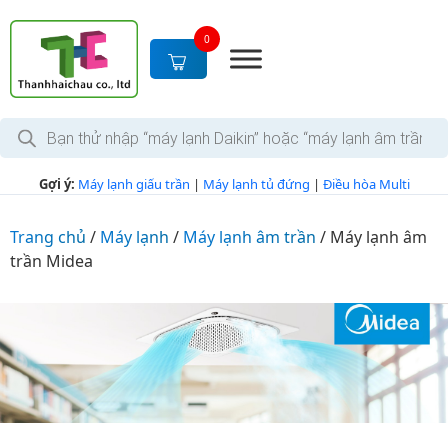
S
k
0
i
p
t
T
o
ì
c
m
k
o
Gợi ý:
Máy lạnh giấu trần
|
Máy lạnh tủ đứng
|
Điều hòa Multi
i
n
ế
m
t
s
Trang chủ
/
Máy lạnh
/
Máy lạnh âm trần
/
Máy lạnh âm
e
ả
trần Midea
n
n
p
t
h
ẩ
m