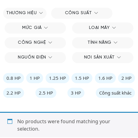
THƯƠNG HIỆU
CÔNG SUẤT
MỨC GIÁ
LOẠI MÁY
CÔNG NGHỆ
TÍNH NĂNG
NGUỒN ĐIỆN
NƠI SẢN XUẤT
0.8 HP
1 HP
1.25 HP
1.5 HP
1.6 HP
2 HP
2.2 HP
2.5 HP
3 HP
Công suất khác
No products were found matching your
selection.