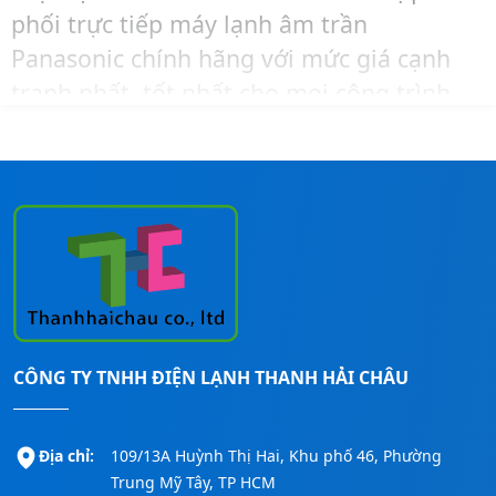
phối trực tiếp máy lạnh âm trần
Panasonic chính hãng với mức giá cạnh
tranh nhất, tốt nhất cho mọi công trình.
Để được tư vấn chọn công suất hoặc mua
hàng và lắp đặt cho công trình của mình
với giá tốt nhất thì hãy liên hệ ngay
Thanh Hải Châu
qua số:
0911260247
để
được hỗ trợ nhanh nhất nhé!
CÔNG TY TNHH ĐIỆN LẠNH THANH HẢI CHÂU
Địa chỉ:
109/13A Huỳnh Thị Hai, Khu phố 46, Phường
Trung Mỹ Tây, TP HCM