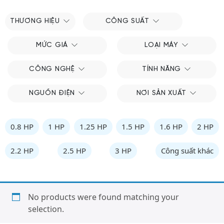
THƯƠNG HIỆU
CÔNG SUẤT
MỨC GIÁ
LOẠI MÁY
CÔNG NGHỆ
TÍNH NĂNG
NGUỒN ĐIỆN
NƠI SẢN XUẤT
0.8 HP
1 HP
1.25 HP
1.5 HP
1.6 HP
2 HP
2.2 HP
2.5 HP
3 HP
Công suất khác
No products were found matching your
selection.