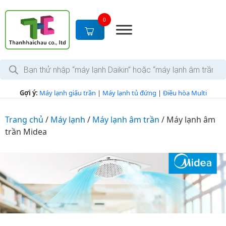
S
k
0
i
p
t
T
o
ì
c
m
k
o
Gợi ý:
Máy lạnh giấu trần
|
Máy lạnh tủ đứng
|
Điều hòa Multi
i
n
ế
m
t
s
Trang chủ
/
Máy lạnh
/
Máy lạnh âm trần
/
Máy lạnh âm
e
ả
trần Midea
n
n
p
t
h
ẩ
m