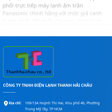
phối trực tiếp máy lạnh âm trần
Panasonic chính hãng với mức giá cạnh
tranh nhất, tốt nhất cho mọi công trình.
Để được tư vấn chọn công suất hoặc mua
hàng và lắp đặt cho công trình của mình
với giá tốt nhất thì hãy liên hệ ngay
Thanh Hải Châu
qua số:
0911260247
để
được hỗ trợ nhanh nhất nhé!
CÔNG TY TNHH ĐIỆN LẠNH THANH HẢI CHÂU
Địa chỉ:
109/13A Huỳnh Thị Hai, Khu phố 46, Phường
Trung Mỹ Tây, TP HCM