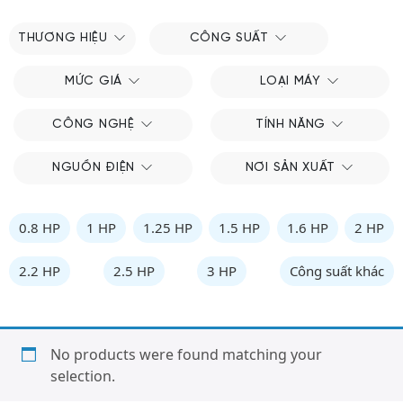
THƯƠNG HIỆU
CÔNG SUẤT
MỨC GIÁ
LOẠI MÁY
CÔNG NGHỆ
TÍNH NĂNG
NGUỒN ĐIỆN
NƠI SẢN XUẤT
0.8 HP
1 HP
1.25 HP
1.5 HP
1.6 HP
2 HP
2.2 HP
2.5 HP
3 HP
Công suất khác
No products were found matching your
selection.