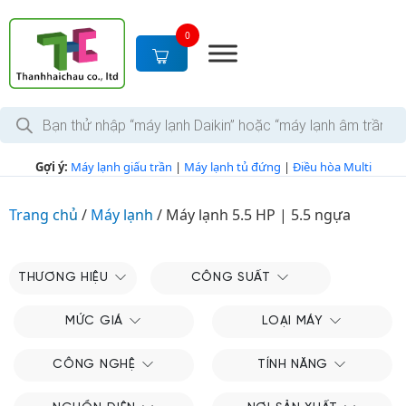
S
k
0
i
p
t
T
o
ì
c
m
k
o
Gợi ý:
Máy lạnh giấu trần
|
Máy lạnh tủ đứng
|
Điều hòa Multi
i
n
ế
m
t
s
Trang chủ
/
Máy lạnh
/
Máy lạnh 5.5 HP | 5.5 ngựa
e
ả
n
n
p
t
h
THƯƠNG HIỆU
CÔNG SUẤT
ẩ
m
MỨC GIÁ
LOẠI MÁY
CÔNG NGHỆ
TÍNH NĂNG