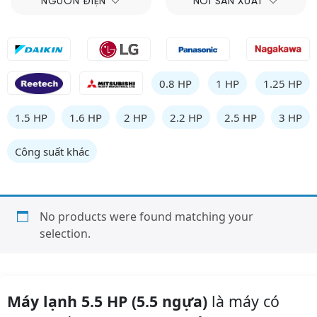
NGUỒN ĐIỆN
NƠI SẢN XUẤT
0.8 HP
1 HP
1.25 HP
1.5 HP
1.6 HP
2 HP
2.2 HP
2.5 HP
3 HP
Công suất khác
No products were found matching your
selection.
Máy lạnh 5.5 HP (5.5 ngựa)
là máy có