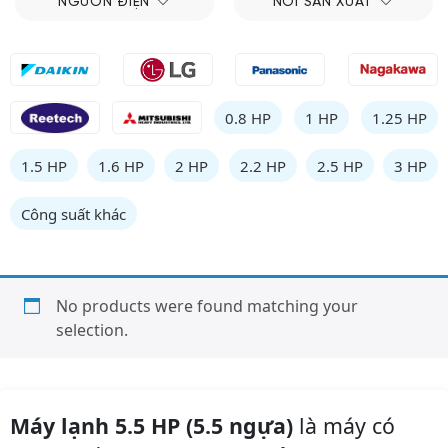
NGUỒN ĐIỆN
NƠI SẢN XUẤT
0.8 HP
1 HP
1.25 HP
1.5 HP
1.6 HP
2 HP
2.2 HP
2.5 HP
3 HP
Công suất khác
No products were found matching your
selection.
Máy lạnh 5.5 HP (5.5 ngựa)
là máy có