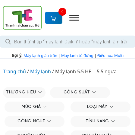
S
k
0
i
p
t
T
o
ì
c
m
k
o
Gợi ý:
Máy lạnh giấu trần
|
Máy lạnh tủ đứng
|
Điều hòa Multi
i
n
ế
m
t
s
Trang chủ
/
Máy lạnh
/
Máy lạnh 5.5 HP | 5.5 ngựa
e
ả
n
n
p
t
h
THƯƠNG HIỆU
CÔNG SUẤT
ẩ
m
MỨC GIÁ
LOẠI MÁY
CÔNG NGHỆ
TÍNH NĂNG