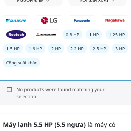
NGUỒN ĐIỆN
NƠI SẢN XUẤT
0.8 HP
1 HP
1.25 HP
1.5 HP
1.6 HP
2 HP
2.2 HP
2.5 HP
3 HP
Công suất khác
No products were found matching your
selection.
Máy lạnh 5.5 HP (5.5 ngựa)
là máy có