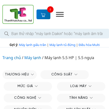
S
k
0
i
p
t
T
o
ì
c
m
k
o
Gợi ý:
Máy lạnh giấu trần
|
Máy lạnh tủ đứng
|
Điều hòa Multi
i
n
ế
m
t
s
Trang chủ
/
Máy lạnh
/
Máy lạnh 5.5 HP | 5.5 ngựa
e
ả
n
n
p
t
h
THƯƠNG HIỆU
CÔNG SUẤT
ẩ
m
MỨC GIÁ
LOẠI MÁY
CÔNG NGHỆ
TÍNH NĂNG