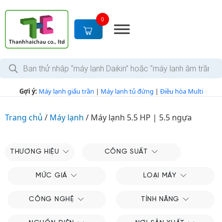
S
k
0
i
p
t
T
o
ì
c
m
k
o
Gợi ý:
Máy lạnh giấu trần
|
Máy lạnh tủ đứng
|
Điều hòa Multi
i
n
ế
m
t
s
Trang chủ
/
Máy lạnh
/
Máy lạnh 5.5 HP | 5.5 ngựa
e
ả
n
n
p
t
h
THƯƠNG HIỆU
CÔNG SUẤT
ẩ
m
MỨC GIÁ
LOẠI MÁY
CÔNG NGHỆ
TÍNH NĂNG