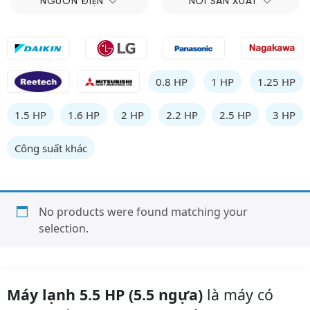
NGUỒN ĐIỆN
NƠI SẢN XUẤT
0.8 HP
1 HP
1.25 HP
1.5 HP
1.6 HP
2 HP
2.2 HP
2.5 HP
3 HP
Công suất khác
No products were found matching your
selection.
Máy lạnh 5.5 HP (5.5 ngựa)
là máy có