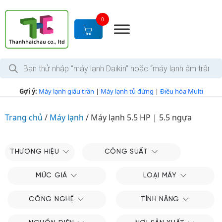
S
k
0
i
p
t
T
o
ì
c
m
k
o
Gợi ý:
Máy lạnh giấu trần
|
Máy lạnh tủ đứng
|
Điều hòa Multi
i
n
ế
m
t
s
Trang chủ
/
Máy lạnh
/
Máy lạnh 5.5 HP | 5.5 ngựa
e
ả
n
n
p
t
h
THƯƠNG HIỆU
CÔNG SUẤT
ẩ
m
MỨC GIÁ
LOẠI MÁY
CÔNG NGHỆ
TÍNH NĂNG