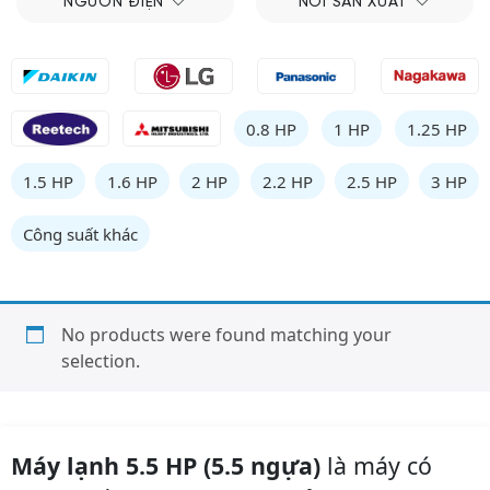
NGUỒN ĐIỆN
NƠI SẢN XUẤT
0.8 HP
1 HP
1.25 HP
1.5 HP
1.6 HP
2 HP
2.2 HP
2.5 HP
3 HP
Công suất khác
No products were found matching your
selection.
Máy lạnh 5.5 HP (5.5 ngựa)
là máy có