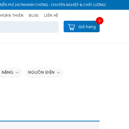
IỄN PHÍ 24/7
NHANH CHÓNG - CHUYÊN NGHIỆP & CHẤT LƯỢNG!
 HOÀN THIỆN
BLOG
LIÊN HỆ
0
Giỏ hàng
H NĂNG
NGUỒN ĐIỆN