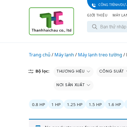
S
CÔNG TRÌNH/DỰ 
k
GIỚI THIỆU
MÁY LẠ
i
T
p
ì
t
m
k
o
i
c
ế
m
o
Trang chủ
/
Máy lạnh
/
Máy lạnh treo tường
s
/
n
ả
n
t
p
e
Bộ lọc:
THƯƠNG HIỆU
CÔNG SUẤT
h
ẩ
n
m
t
NƠI SẢN XUẤT
0.8 HP
1 HP
1.25 HP
1.5 HP
1.6 HP