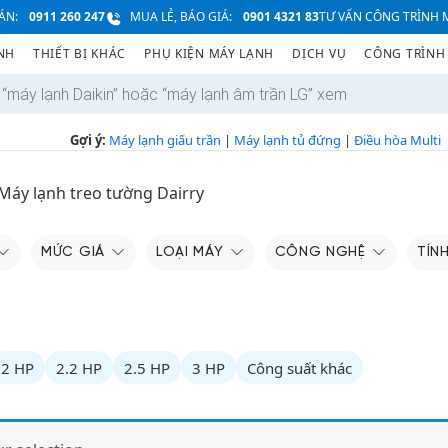
ÁN:
0911 260 247
MUA LẺ, BÁO GIÁ:
0901 4321 83
TƯ VẤN CÔNG TRÌNH M
NH
THIẾT BỊ KHÁC
PHỤ KIỆN MÁY LẠNH
DỊCH VỤ
CÔNG TRÌNH
Gợi ý:
Máy lạnh giấu trần
|
Máy lạnh tủ đứng
|
Điều hòa Multi
Máy lạnh treo tường Dairry
MỨC GIÁ
LOẠI MÁY
CÔNG NGHỆ
TÍN
2 HP
2.2 HP
2.5 HP
3 HP
Công suất khác