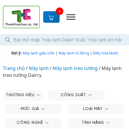
S
k
0
i
p
t
T
o
ì
c
m
k
o
Gợi ý:
Máy lạnh giấu trần
|
Máy lạnh tủ đứng
|
Điều hòa Multi
i
n
ế
m
t
s
Trang chủ
/
Máy lạnh
/
Máy lạnh treo tường
/
Máy lạnh
e
ả
treo tường Dairry
n
n
p
t
h
ẩ
m
THƯƠNG HIỆU
CÔNG SUẤT
MỨC GIÁ
LOẠI MÁY
CÔNG NGHỆ
TÍNH NĂNG