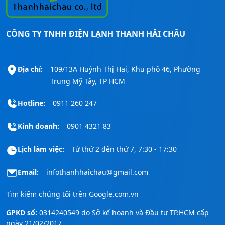
CÔNG TY TNHH ĐIỆN LẠNH THANH HẢI CHÂU
Địa chỉ:
109/13A Huỳnh Thị Hai, Khu phố 46, Phường
Trung Mỹ Tây, TP HCM
Hotline:
0911 260 247
Kinh doanh:
0901 4321 83
Lịch làm việc:
Từ thứ 2 đến thứ 7, 7:30 - 17:30
Email:
infothanhhaichau@gmail.com
Tìm kiếm chúng tôi trên
Google.com.vn
GPKD số:
0314240549 do Sở kế hoạnh và Đầu tư TP.HCM cấp
ngày 21/02/2017