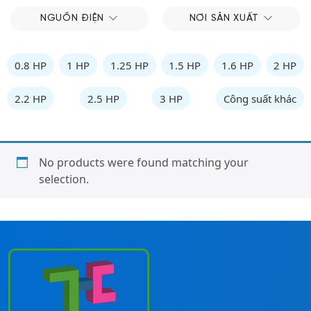
NGUỒN ĐIỆN
NƠI SẢN XUẤT
0.8 HP
1 HP
1.25 HP
1.5 HP
1.6 HP
2 HP
2.2 HP
2.5 HP
3 HP
Công suất khác
No products were found matching your
selection.