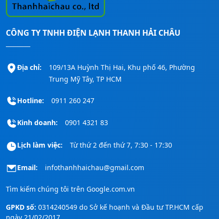
CÔNG TY TNHH ĐIỆN LẠNH THANH HẢI CHÂU
Địa chỉ:
109/13A Huỳnh Thị Hai, Khu phố 46, Phường
Trung Mỹ Tây, TP HCM
Hotline:
0911 260 247
Kinh doanh:
0901 4321 83
Lịch làm việc:
Từ thứ 2 đến thứ 7, 7:30 - 17:30
Email:
infothanhhaichau@gmail.com
Tìm kiếm chúng tôi trên
Google.com.vn
GPKD số:
0314240549 do Sở kế hoạnh và Đầu tư TP.HCM cấp
ngày 21/02/2017