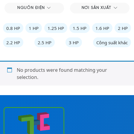
NGUỒN ĐIỆN
NƠI SẢN XUẤT
0.8 HP
1 HP
1.25 HP
1.5 HP
1.6 HP
2 HP
2.2 HP
2.5 HP
3 HP
Công suất khác
No products were found matching your
selection.