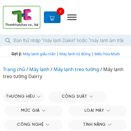
S
k
0
i
p
t
T
o
ì
c
m
k
o
Gợi ý:
Máy lạnh giấu trần
|
Máy lạnh tủ đứng
|
Điều hòa Multi
i
n
ế
m
t
s
Trang chủ
/
Máy lạnh
/
Máy lạnh treo tường
/
Máy lạnh
e
ả
treo tường Dairry
n
n
p
t
h
ẩ
m
THƯƠNG HIỆU
CÔNG SUẤT
MỨC GIÁ
LOẠI MÁY
CÔNG NGHỆ
TÍNH NĂNG