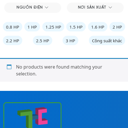
NGUỒN ĐIỆN
NƠI SẢN XUẤT
0.8 HP
1 HP
1.25 HP
1.5 HP
1.6 HP
2 HP
2.2 HP
2.5 HP
3 HP
Công suất khác
No products were found matching your
selection.