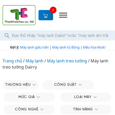
S
k
0
i
p
t
T
o
ì
c
m
k
o
Gợi ý:
Máy lạnh giấu trần
|
Máy lạnh tủ đứng
|
Điều hòa Multi
i
n
ế
m
t
s
Trang chủ
/
Máy lạnh
/
Máy lạnh treo tường
/
Máy lạnh
e
ả
treo tường Dairry
n
n
p
t
h
ẩ
m
THƯƠNG HIỆU
CÔNG SUẤT
MỨC GIÁ
LOẠI MÁY
CÔNG NGHỆ
TÍNH NĂNG