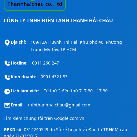
CÔNG TY TNHH ĐIỆN LẠNH THANH HẢI CHÂU
Địa chỉ:
109/13A Huỳnh Thị Hai, Khu phố 46, Phường
Trung Mỹ Tây, TP HCM
Hotline:
0911 260 247
Kinh doanh:
0901 4321 83
Lịch làm việc:
Từ thứ 2 đến thứ 7, 7:30 - 17:30
Email:
infothanhhaichau@gmail.com
Tìm kiếm chúng tôi trên
Google.com.vn
GPKD số:
0314240549 do Sở kế hoạnh và Đầu tư TP.HCM cấp
ngày 21/02/2017