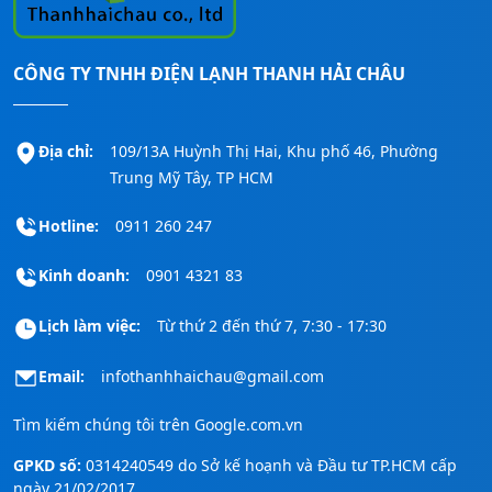
CÔNG TY TNHH ĐIỆN LẠNH THANH HẢI CHÂU
Địa chỉ:
109/13A Huỳnh Thị Hai, Khu phố 46, Phường
Trung Mỹ Tây, TP HCM
Hotline:
0911 260 247
Kinh doanh:
0901 4321 83
Lịch làm việc:
Từ thứ 2 đến thứ 7, 7:30 - 17:30
Email:
infothanhhaichau@gmail.com
Tìm kiếm chúng tôi trên
Google.com.vn
GPKD số:
0314240549 do Sở kế hoạnh và Đầu tư TP.HCM cấp
ngày 21/02/2017