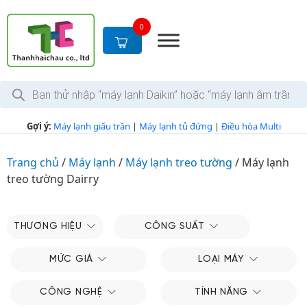
S
k
0
i
p
t
T
o
ì
c
m
k
o
Gợi ý:
Máy lạnh giấu trần
|
Máy lạnh tủ đứng
|
Điều hòa Multi
i
n
ế
m
t
s
Trang chủ
/
Máy lạnh
/
Máy lạnh treo tường
/
Máy lạnh
e
ả
treo tường Dairry
n
n
p
t
h
ẩ
m
THƯƠNG HIỆU
CÔNG SUẤT
MỨC GIÁ
LOẠI MÁY
CÔNG NGHỆ
TÍNH NĂNG