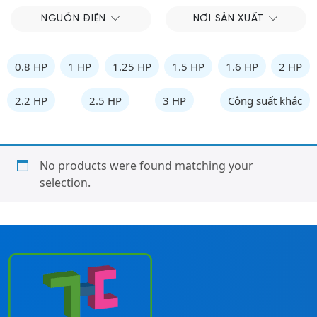
NGUỒN ĐIỆN
NƠI SẢN XUẤT
0.8 HP
1 HP
1.25 HP
1.5 HP
1.6 HP
2 HP
2.2 HP
2.5 HP
3 HP
Công suất khác
No products were found matching your
selection.