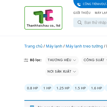
S
CÔNG TRÌNH/DỰ 
k
GIỚI THIỆU
MÁY LẠ
i
T
p
ì
t
m
k
o
i
c
ế
m
o
Trang chủ
/
Máy lạnh
/
Máy lạnh treo tường
s
/
n
ả
n
t
p
e
Bộ lọc:
THƯƠNG HIỆU
CÔNG SUẤT
h
ẩ
n
m
t
NƠI SẢN XUẤT
0.8 HP
1 HP
1.25 HP
1.5 HP
1.6 HP