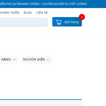
IỄN PHÍ 24/7
NHANH CHÓNG - CHUYÊN NGHIỆP & CHẤT LƯỢNG!
 HOÀN THIỆN
BLOG
LIÊN HỆ
0
Giỏ hàng
H NĂNG
NGUỒN ĐIỆN