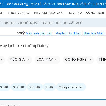
ÁN:
0911 260 247
MUA LẺ, BÁO GIÁ:
0901 4321 83
TƯ VẤN CÔNG TRÌNH M
NH
THIẾT BỊ KHÁC
PHỤ KIỆN MÁY LẠNH
DỊCH VỤ
CÔNG TRÌNH
Gợi ý:
Máy lạnh giấu trần
|
Máy lạnh tủ đứng
|
Điều hòa Multi
Máy lạnh treo tường Dairry
MỨC GIÁ
LOẠI MÁY
CÔNG NGHỆ
TÍN
2 HP
2.2 HP
2.5 HP
3 HP
Công suất khác