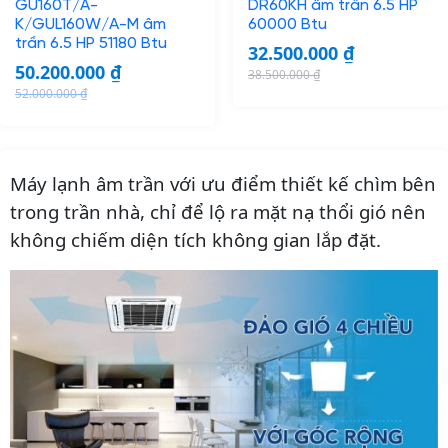
GU160T/A-
DR60KH âm trần 6.5 HP
K/GUL160W/A-M âm
60000 Btu
trần 6.5 HP 51180 Btu
32.500.000
₫
50.200.000
₫
38.500.000
₫
O
C
52.000.000
₫
O
C
r
u
r
u
i
r
i
r
g
r
Máy lạnh âm trần với ưu điểm thiết kế chìm bên
g
r
i
e
i
e
trong trần nhà, chỉ để lộ ra mặt nạ thổi gió nên
n
n
n
n
không chiếm diện tích không gian lắp đặt.
a
t
a
t
l
p
l
p
p
r
p
r
r
i
r
i
i
c
i
c
c
e
c
e
e
i
e
i
w
s
w
s
a
: