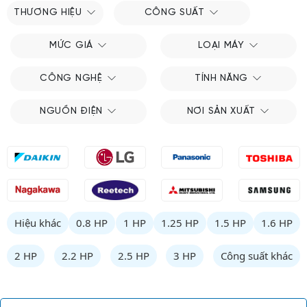
THƯƠNG HIỆU
CÔNG SUẤT
MỨC GIÁ
LOẠI MÁY
CÔNG NGHỆ
TÍNH NĂNG
NGUỒN ĐIỆN
NƠI SẢN XUẤT
Hiệu khác
0.8 HP
1 HP
1.25 HP
1.5 HP
1.6 HP
2 HP
2.2 HP
2.5 HP
3 HP
Công suất khác