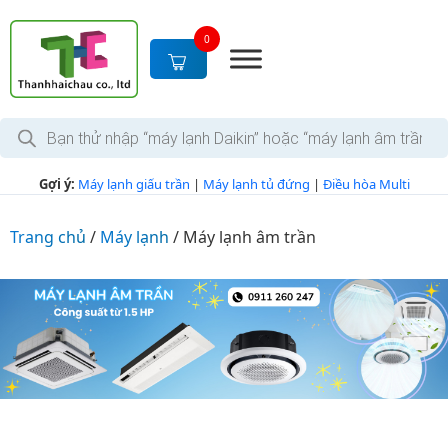
S
k
0
i
p
t
T
o
ì
c
m
k
o
Gợi ý:
Máy lạnh giấu trần
|
Máy lạnh tủ đứng
|
Điều hòa Multi
i
n
ế
m
t
s
Trang chủ
/
Máy lạnh
/
Máy lạnh âm trần
e
ả
n
n
p
t
h
ẩ
m