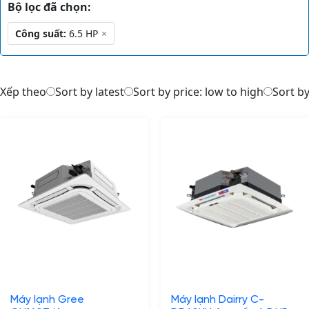
Bộ lọc đã chọn:
Công suất:
6.5 HP
×
Xếp theo
Sort by latest
Sort by price: low to high
Sort by
Máy lạnh Gree
Máy lạnh Dairry C-