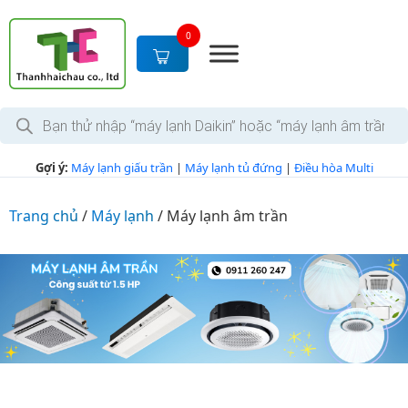
S
k
0
i
p
t
T
o
ì
c
m
k
o
Gợi ý:
Máy lạnh giấu trần
|
Máy lạnh tủ đứng
|
Điều hòa Multi
i
n
ế
m
t
s
Trang chủ
/
Máy lạnh
/
Máy lạnh âm trần
e
ả
n
n
p
t
h
ẩ
m