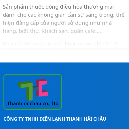
Sản phẩm thuộc dòng điều hòa thương mại
dành cho các không gian cần sự sang trọng, thể
hiện đẳng cấp của người sử dụng như nhà
hàng, biệt thự, khách sạn, quán cafe,…
Máy có nhiều công suất khác nhau, chỉ từ 1.5
HP trở lên.
Liên hệ ngay đến
Hotline:
0911260247
để được
tư vấn và báo giá và lắp đặt cho công trình.
CÔNG TY TNHH ĐIỆN LẠNH THANH HẢI CHÂU