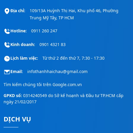
Địa chỉ:
109/13A Huỳnh Thị Hai, Khu phố 46, Phường
Trung Mỹ Tây, TP HCM
Hotline:
0911 260 247
Kinh doanh:
0901 4321 83
Lịch làm việc:
Từ thứ 2 đến thứ 7, 7:30 - 17:30
Email:
infothanhhaichau@gmail.com
Tìm kiếm chúng tôi trên
Google.com.vn
GPKD số:
0314240549 do Sở kế hoạnh và Đầu tư TP.HCM cấp
ngày 21/02/2017
DỊCH VỤ