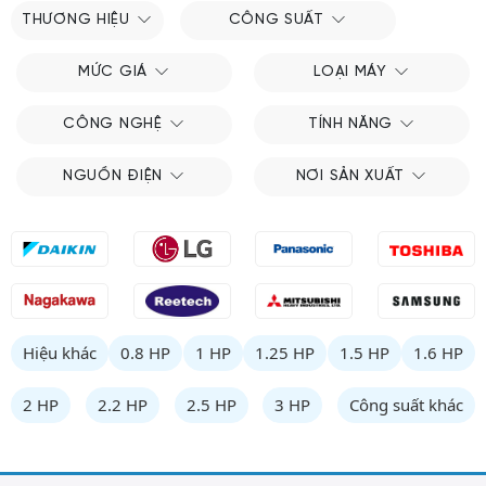
THƯƠNG HIỆU
CÔNG SUẤT
MỨC GIÁ
LOẠI MÁY
CÔNG NGHỆ
TÍNH NĂNG
NGUỒN ĐIỆN
NƠI SẢN XUẤT
Hiệu khác
0.8 HP
1 HP
1.25 HP
1.5 HP
1.6 HP
2 HP
2.2 HP
2.5 HP
3 HP
Công suất khác