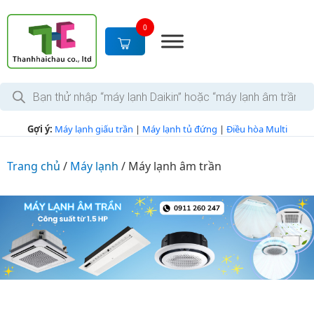
S
k
0
i
p
t
T
o
ì
c
m
k
o
Gợi ý:
Máy lạnh giấu trần
|
Máy lạnh tủ đứng
|
Điều hòa Multi
i
n
ế
m
t
s
Trang chủ
/
Máy lạnh
/
Máy lạnh âm trần
e
ả
n
n
p
t
h
ẩ
m