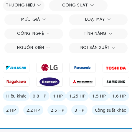
THƯƠNG HIỆU
CÔNG SUẤT
MỨC GIÁ
LOẠI MÁY
CÔNG NGHỆ
TÍNH NĂNG
NGUỒN ĐIỆN
NƠI SẢN XUẤT
Hiệu khác
0.8 HP
1 HP
1.25 HP
1.5 HP
1.6 HP
2 HP
2.2 HP
2.5 HP
3 HP
Công suất khác