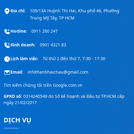
Địa chỉ:
109/13A Huỳnh Thị Hai, Khu phố 46, Phường
Trung Mỹ Tây, TP HCM
Hotline:
0911 260 247
Kinh doanh:
0901 4321 83
Lịch làm việc:
Từ thứ 2 đến thứ 7, 7:30 - 17:30
Email:
infothanhhaichau@gmail.com
Tìm kiếm chúng tôi trên
Google.com.vn
GPKD số:
0314240549 do Sở kế hoạnh và Đầu tư TP.HCM cấp
ngày 21/02/2017
DỊCH VỤ