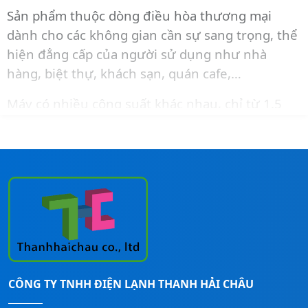
Sản phẩm thuộc dòng điều hòa thương mại
dành cho các không gian cần sự sang trọng, thể
hiện đẳng cấp của người sử dụng như nhà
hàng, biệt thự, khách sạn, quán cafe,…
Máy có nhiều công suất khác nhau, chỉ từ 1.5
HP trở lên.
Liên hệ ngay đến
Hotline:
0911260247
để được
tư vấn và báo giá và lắp đặt cho công trình.
CÔNG TY TNHH ĐIỆN LẠNH THANH HẢI CHÂU