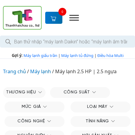
S
k
0
i
p
t
T
o
ì
c
m
k
o
Gợi ý:
Máy lạnh giấu trần
|
Máy lạnh tủ đứng
|
Điều hòa Multi
i
n
ế
m
t
s
Trang chủ
/
Máy lạnh
/
Máy lạnh 2.5 HP | 2.5 ngựa
e
ả
n
n
p
t
h
THƯƠNG HIỆU
CÔNG SUẤT
ẩ
m
MỨC GIÁ
LOẠI MÁY
CÔNG NGHỆ
TÍNH NĂNG