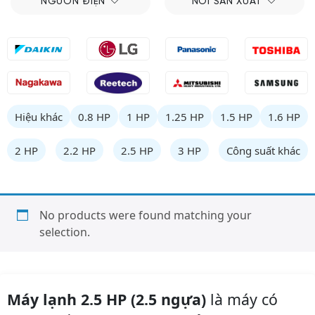
NGUỒN ĐIỆN
NƠI SẢN XUẤT
Hiệu khác
0.8 HP
1 HP
1.25 HP
1.5 HP
1.6 HP
2 HP
2.2 HP
2.5 HP
3 HP
Công suất khác
No products were found matching your
selection.
Máy lạnh 2.5 HP (2.5 ngựa)
là máy có