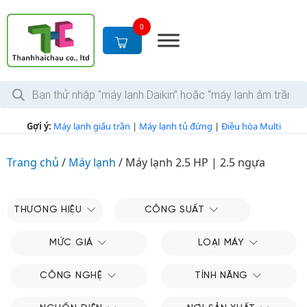
S
k
0
i
p
t
T
o
ì
c
m
k
o
Gợi ý:
Máy lạnh giấu trần
|
Máy lạnh tủ đứng
|
Điều hòa Multi
i
n
ế
m
t
s
Trang chủ
/
Máy lạnh
/
Máy lạnh 2.5 HP | 2.5 ngựa
e
ả
n
n
p
t
h
THƯƠNG HIỆU
CÔNG SUẤT
ẩ
m
MỨC GIÁ
LOẠI MÁY
CÔNG NGHỆ
TÍNH NĂNG