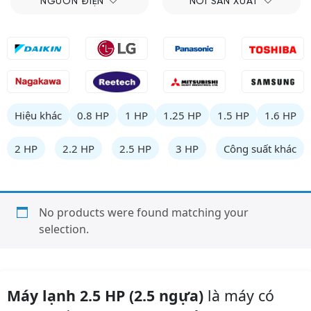
NGUỒN ĐIỆN
NƠI SẢN XUẤT
Hiệu khác
0.8 HP
1 HP
1.25 HP
1.5 HP
1.6 HP
2 HP
2.2 HP
2.5 HP
3 HP
Công suất khác
No products were found matching your
selection.
Máy lạnh 2.5 HP (2.5 ngựa)
là máy có