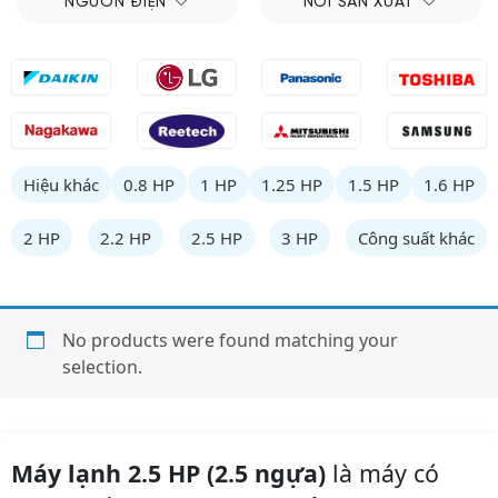
NGUỒN ĐIỆN
NƠI SẢN XUẤT
Hiệu khác
0.8 HP
1 HP
1.25 HP
1.5 HP
1.6 HP
2 HP
2.2 HP
2.5 HP
3 HP
Công suất khác
No products were found matching your
selection.
Máy lạnh 2.5 HP (2.5 ngựa)
là máy có