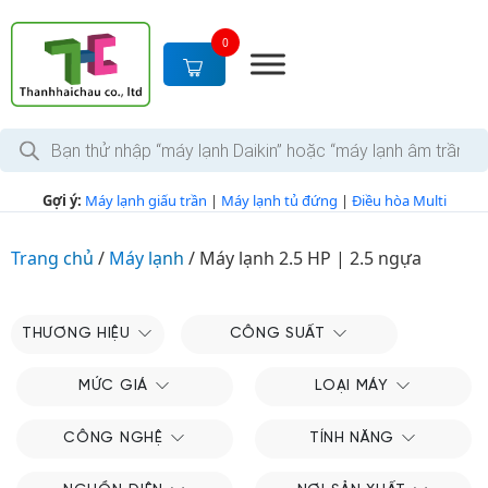
S
k
0
i
p
t
T
o
ì
c
m
k
o
Gợi ý:
Máy lạnh giấu trần
|
Máy lạnh tủ đứng
|
Điều hòa Multi
i
n
ế
m
t
s
Trang chủ
/
Máy lạnh
/
Máy lạnh 2.5 HP | 2.5 ngựa
e
ả
n
n
p
t
h
THƯƠNG HIỆU
CÔNG SUẤT
ẩ
m
MỨC GIÁ
LOẠI MÁY
CÔNG NGHỆ
TÍNH NĂNG