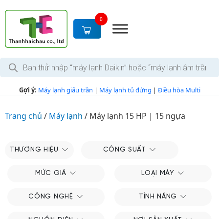
S
k
0
i
p
t
T
o
ì
c
m
k
o
Gợi ý:
Máy lạnh giấu trần
|
Máy lạnh tủ đứng
|
Điều hòa Multi
i
n
ế
m
t
s
Trang chủ
/
Máy lạnh
/
Máy lạnh 15 HP | 15 ngựa
e
ả
n
n
p
t
h
THƯƠNG HIỆU
CÔNG SUẤT
ẩ
m
MỨC GIÁ
LOẠI MÁY
CÔNG NGHỆ
TÍNH NĂNG