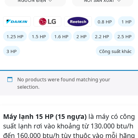
NGUỒN ĐIỆN
NƠI SẢN XUẤT
0.8 HP
1 HP
1.25 HP
1.5 HP
1.6 HP
2 HP
2.2 HP
2.5 HP
3 HP
Công suất khác
No products were found matching your
selection.
Máy lạnh 15 HP (15 ngựa)
là máy có công
suất lạnh rơi vào khoảng từ 130.000 btu/h
đến 160.000 btu/h tùy thuộc vào mỗi hãng