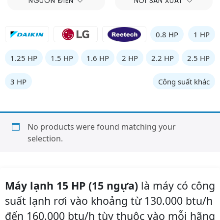
NGUỒN ĐIỆN
NƠI SẢN XUẤT
0.8 HP
1 HP
1.25 HP
1.5 HP
1.6 HP
2 HP
2.2 HP
2.5 HP
3 HP
Công suất khác
No products were found matching your
selection.
Máy lạnh 15 HP (15 ngựa)
là máy có công
suất lạnh rơi vào khoảng từ 130.000 btu/h
đến 160.000 btu/h tùy thuộc vào mỗi hãng