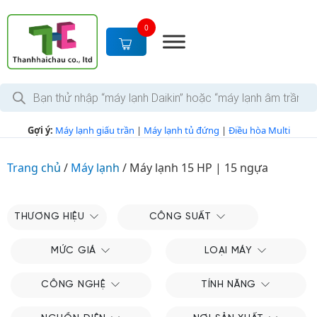
S
k
0
i
p
t
T
o
ì
c
m
k
o
Gợi ý:
Máy lạnh giấu trần
|
Máy lạnh tủ đứng
|
Điều hòa Multi
i
n
ế
m
t
s
Trang chủ
/
Máy lạnh
/
Máy lạnh 15 HP | 15 ngựa
e
ả
n
n
p
t
h
THƯƠNG HIỆU
CÔNG SUẤT
ẩ
m
MỨC GIÁ
LOẠI MÁY
CÔNG NGHỆ
TÍNH NĂNG