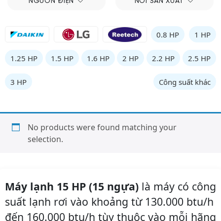
NGUỒN ĐIỆN
NƠI SẢN XUẤT
0.8 HP
1 HP
1.25 HP
1.5 HP
1.6 HP
2 HP
2.2 HP
2.5 HP
3 HP
Công suất khác
No products were found matching your
selection.
Máy lạnh 15 HP (15 ngựa)
là máy có công
suất lạnh rơi vào khoảng từ 130.000 btu/h
đến 160.000 btu/h tùy thuộc vào mỗi hãng