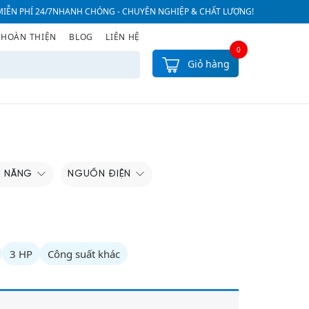
IỄN PHÍ 24/7
NHANH CHÓNG - CHUYÊN NGHIỆP & CHẤT LƯỢNG!
 HOÀN THIỆN
BLOG
LIÊN HỆ
0
Giỏ hàng
H NĂNG
NGUỒN ĐIỆN
3 HP
Công suất khác