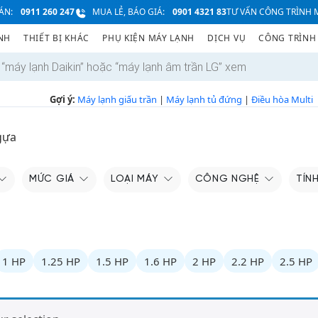
ÁN:
0911 260 247
MUA LẺ, BÁO GIÁ:
0901 4321 83
TƯ VẤN CÔNG TRÌNH M
NH
THIẾT BỊ KHÁC
PHỤ KIỆN MÁY LẠNH
DỊCH VỤ
CÔNG TRÌNH
Gợi ý:
Máy lạnh giấu trần
|
Máy lạnh tủ đứng
|
Điều hòa Multi
gựa
MỨC GIÁ
LOẠI MÁY
CÔNG NGHỆ
TÍN
1 HP
1.25 HP
1.5 HP
1.6 HP
2 HP
2.2 HP
2.5 HP