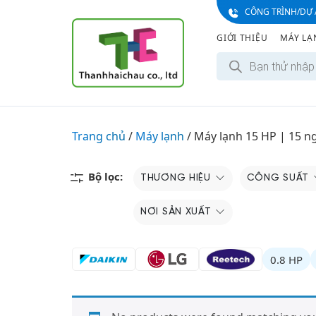
S
CÔNG TRÌNH/DỰ 
k
GIỚI THIỆU
MÁY LẠ
i
T
p
ì
t
m
k
o
i
c
ế
m
o
Trang chủ
/
Máy lạnh
/
Máy lạnh 15 HP | 15 n
s
n
ả
n
t
p
e
Bộ lọc:
THƯƠNG HIỆU
CÔNG SUẤT
h
ẩ
n
m
t
NƠI SẢN XUẤT
0.8 HP