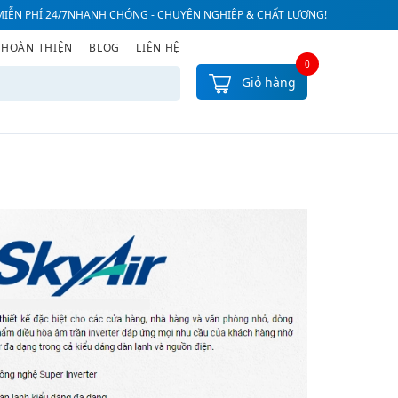
IỄN PHÍ 24/7
NHANH CHÓNG - CHUYÊN NGHIỆP & CHẤT LƯỢNG!
 HOÀN THIỆN
BLOG
LIÊN HỆ
0
Giỏ hàng