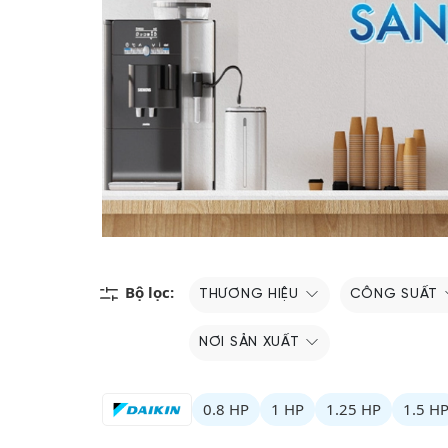
Bộ lọc:
THƯƠNG HIỆU
CÔNG SUẤT
NƠI SẢN XUẤT
0.8 HP
1 HP
1.25 HP
1.5 H