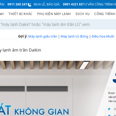
ÁN:
0911 260 247
MUA LẺ, BÁO GIÁ:
0901 4321 83
TƯ VẤN CÔNG TRÌNH M
NH
THIẾT BỊ KHÁC
PHỤ KIỆN MÁY LẠNH
DỊCH VỤ
CÔNG TRÌNH
Gợi ý:
Máy lạnh giấu trần
|
Máy lạnh tủ đứng
|
Điều hòa Multi
 lạnh âm trần Daikin