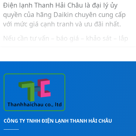
Điện lạnh Thanh Hải Châu là đại lý ủy
quyền của hãng Daikin chuyên cung cấp
với mức giá cạnh tranh và ưu đãi nhất.
Nếu cần tư vấn – báo giá – khảo sát – lắp
đặt máy lạnh điều hòa Daikin cho mọi
công trình, bạn liên hệ ngay đến số
Hotline:
0911260247
của Thanh Hải Châu
để được hỗ trợ nhanh nhất!
CÔNG TY TNHH ĐIỆN LẠNH THANH HẢI CHÂU