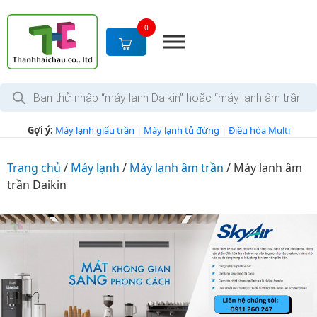
S
k
0
i
p
t
T
o
ì
c
m
k
o
Gợi ý:
Máy lạnh giấu trần
|
Máy lạnh tủ đứng
|
Điều hòa Multi
i
n
ế
m
t
s
Trang chủ
/
Máy lạnh
/
Máy lạnh âm trần
/
Máy lạnh âm
e
ả
trần Daikin
n
n
p
t
h
ẩ
m