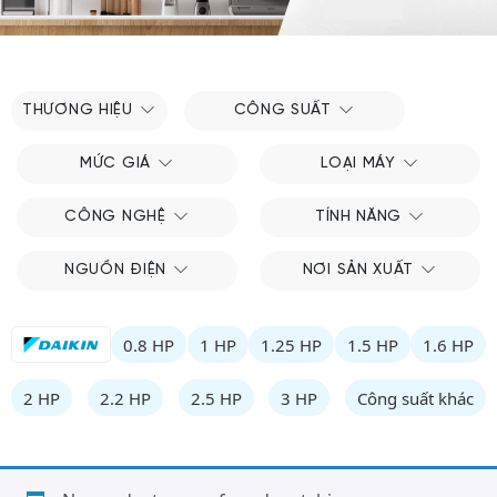
THƯƠNG HIỆU
CÔNG SUẤT
MỨC GIÁ
LOẠI MÁY
CÔNG NGHỆ
TÍNH NĂNG
NGUỒN ĐIỆN
NƠI SẢN XUẤT
0.8 HP
1 HP
1.25 HP
1.5 HP
1.6 HP
2 HP
2.2 HP
2.5 HP
3 HP
Công suất khác