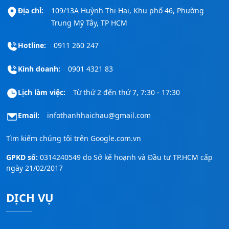
Địa chỉ:
109/13A Huỳnh Thị Hai, Khu phố 46, Phường
Trung Mỹ Tây, TP HCM
Hotline:
0911 260 247
Kinh doanh:
0901 4321 83
Lịch làm việc:
Từ thứ 2 đến thứ 7, 7:30 - 17:30
Email:
infothanhhaichau@gmail.com
Tìm kiếm chúng tôi trên
Google.com.vn
GPKD số:
0314240549 do Sở kế hoạnh và Đầu tư TP.HCM cấp
ngày 21/02/2017
DỊCH VỤ