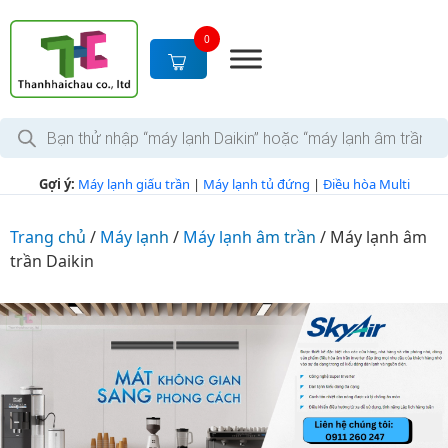
S
k
0
i
p
t
T
o
ì
c
m
k
o
Gợi ý:
Máy lạnh giấu trần
|
Máy lạnh tủ đứng
|
Điều hòa Multi
i
n
ế
m
t
s
Trang chủ
/
Máy lạnh
/
Máy lạnh âm trần
/
Máy lạnh âm
e
ả
trần Daikin
n
n
p
t
h
ẩ
m