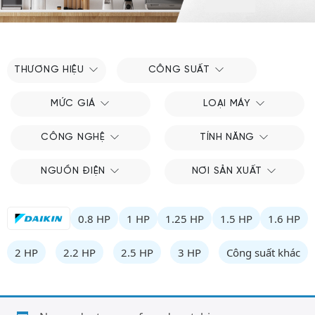
THƯƠNG HIỆU
CÔNG SUẤT
MỨC GIÁ
LOẠI MÁY
CÔNG NGHỆ
TÍNH NĂNG
NGUỒN ĐIỆN
NƠI SẢN XUẤT
0.8 HP
1 HP
1.25 HP
1.5 HP
1.6 HP
2 HP
2.2 HP
2.5 HP
3 HP
Công suất khác