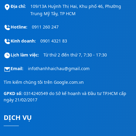
Địa chỉ:
109/13A Huỳnh Thị Hai, Khu phố 46, Phường
Trung Mỹ Tây, TP HCM
Hotline:
0911 260 247
Kinh doanh:
0901 4321 83
Lịch làm việc:
Từ thứ 2 đến thứ 7, 7:30 - 17:30
Email:
infothanhhaichau@gmail.com
Tìm kiếm chúng tôi trên
Google.com.vn
GPKD số:
0314240549 do Sở kế hoạnh và Đầu tư TP.HCM cấp
ngày 21/02/2017
DỊCH VỤ